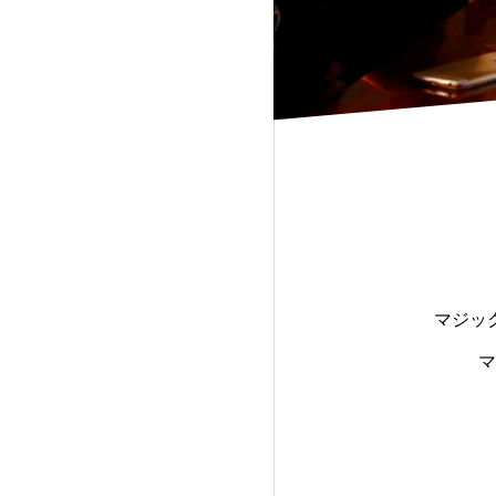
マジッ
マ