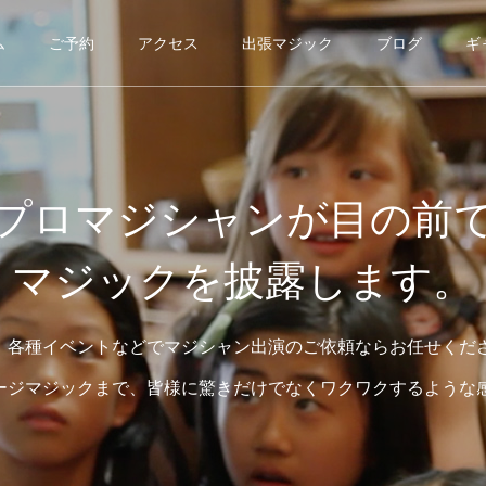
ム
ご予約
アクセス
出張マジック
ブログ
ギ
プロマジシャンが目の前
マジックを披露します。
、各種イベントなどでマジシャン出演のご依頼ならお任せくだ
ージマジックまで、皆様に驚きだけでなくワクワクするような