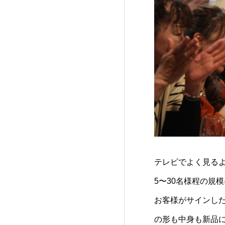
テレビでよく見る
5〜30名様程の規
お客様がサインし
の形も中身も新品